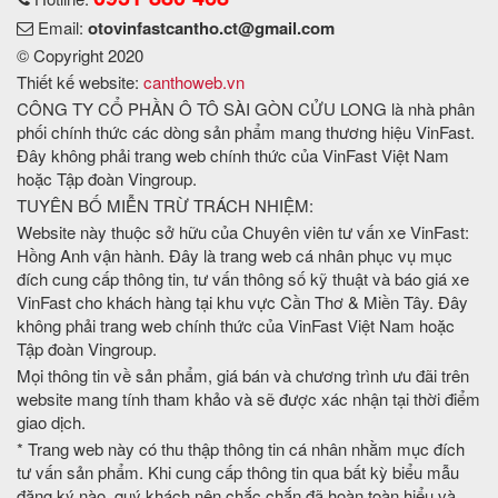
Email:
otovinfastcantho.ct@gmail.com
© Copyright 2020
Thiết kế website:
canthoweb.vn
CÔNG TY CỔ PHẦN Ô TÔ SÀI GÒN CỬU LONG là nhà phân
phối chính thức các dòng sản phẩm mang thương hiệu VinFast.
Đây không phải trang web chính thức của VinFast Việt Nam
hoặc Tập đoàn Vingroup.
TUYÊN BỐ MIỄN TRỪ TRÁCH NHIỆM:
Website này thuộc sở hữu của Chuyên viên tư vấn xe VinFast:
Hồng Anh vận hành. Đây là trang web cá nhân phục vụ mục
đích cung cấp thông tin, tư vấn thông số kỹ thuật và báo giá xe
VinFast cho khách hàng tại khu vực Cần Thơ & Miền Tây. Đây
không phải trang web chính thức của VinFast Việt Nam hoặc
Tập đoàn Vingroup.
Mọi thông tin về sản phẩm, giá bán và chương trình ưu đãi trên
website mang tính tham khảo và sẽ được xác nhận tại thời điểm
giao dịch.
* Trang web này có thu thập thông tin cá nhân nhằm mục đích
tư vấn sản phẩm. Khi cung cấp thông tin qua bất kỳ biểu mẫu
đăng ký nào, quý khách nên chắc chắn đã hoàn toàn hiểu và