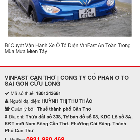
Pin LFP Trên Ô Tô Điện VinFast: Công Nghệ Pin An Toàn,
Bền Bỉ
VINFAST CẦN THƠ | CÔNG TY CỔ PHẦN Ô TÔ
SÀI GÒN CỬU LONG
Mã số thuế:
1801343681
Người đại diện:
HUỲNH THỊ THU THẢO
Quản lý bởi:
Thuế thành phố Cần Thơ
Địa chỉ:
Thửa đất số 338, Tờ bản đồ số 08, KDC Lô số 8A,
KĐT mới Nam Sông Cần Thơ, Phường Cái Răng, Thành
Phố Cần Thơ
0931 880 468
Hotline: