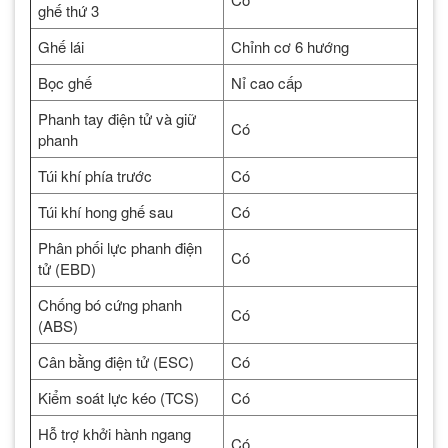
ghế thứ 3
Ghế lái
Chỉnh cơ 6 hướng
Bọc ghế
Nỉ cao cấp
Phanh tay điện tử và giữ
Có
phanh
Túi khí phía trước
Có
Túi khí hong ghế sau
Có
Phân phối lực phanh điện
Có
tử (EBD)
Chống bó cứng phanh
Có
(ABS)
Cân bằng điện tử (ESC)
Có
Kiểm soát lực kéo (TCS)
Có
Hỗ trợ khởi hành ngang
Có