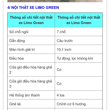
4/ NỘI THẤT XE LIMO GREEN
Thông số chi tiết nội thất
Thông số chi tiết nội thất
xe Limo Green
xe Limo Green
Số chỗ ngồi
7 chỗ
Dẫn động
Cầu trước
Màn hình giải trí
10,1 inch
Điều hòa
Tự động, lọc không khí
Cửa gió điều hòa hàng ghế
Có
2
Cửa gió điều hòa hàng ghế
Có
3
Hệ thống âm thanh
4 loa
Ghế lái
Chỉnh cơ 6 hướng