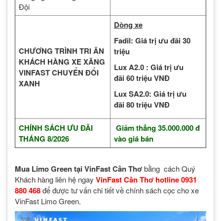
Đội
Dòng xe
Fadil: Giá trị ưu đãi 30
CHƯƠNG TRÌNH TRI ÂN
triệu
KHÁCH HÀNG XE XĂNG
Lux A2.0 : Giá trị ưu
VINFAST CHUYỂN ĐỔI
đãi 60 triệu VNĐ
XANH
Lux SA2.0:
Giá trị ưu
đãi
80 triệu VNĐ
CHÍNH SÁCH ƯU ĐÃI
Giảm thẳng 35.000.000 đ
THÁNG 8/2026
vào giá bán
Mua Limo Green tại VinFast Cần Thơ
bằng cách Quý
Khách hàng liên hệ ngay
VinFast Cần Thơ hotline 0931
880 468
để được tư vấn chi tiết về chính sách cọc cho xe
VinFast Limo Green.