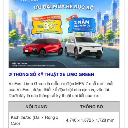
2/ THÔNG SỐ KỸ THUẬT XE LIMO GREEN
VinFast Limo Green là mẫu xe điện MPV 7 chỗ mới nhất
của VinFast, được thiết kế đặc biệt cho dịch vụ vận tải.
Dưới đây là các thông số kỹ thuật chi tiết của xe:
NỘI DUNG
THÔNG SỐ
Kích thước (Dài x Rộng x
4.740 x 1.872 x 1.728 mm
Cao)