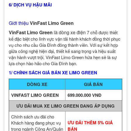
6/ DỊCH VỤ HẬU MÃI
Giới thiệu
VinFast Limo Green
VinFast Limo Green
là dòng xe điện
7 chỗ được thiết
kế đặc biệt cho lĩnh vực vận tải hành khách đồng thời phục
vụ cho nhu cầu Gia Đình đông thành viên. Với sự kết hợp
giữa công nghệ hiện đại, thiết kế sang trọng và hiệu suất
vận hành vượt trội, VinFast Limo Green hứa hẹn sẽ là sự
lựa chọn hào hảo cho Gia Đình bạn.
1/ CHÍNH SÁCH GIÁ BÁN XE LIMO GREEN
DÒNG XE
GIÁ BÁN
VINFAST LIMO GREEN
699.000.000 VNĐ
ƯU ĐÃI MUA XE LIMO GREEN ĐANG ÁP DỤNG
Chính sách ưu đãi cho
ƯU ĐÃI THÊM 5% GIÁ
Khách hàng đang phục vụ
trong ngành Công An/Quân
BÁN