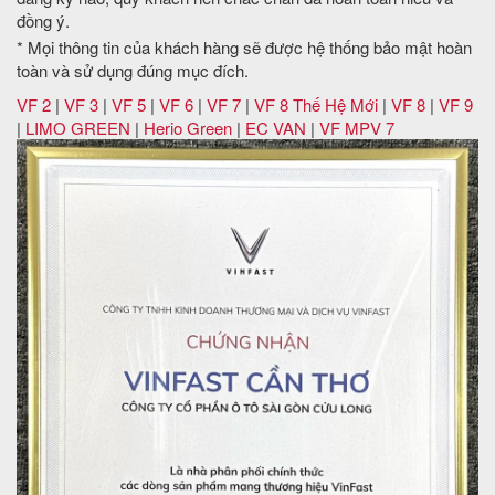
đồng ý.
* Mọi thông tin của khách hàng sẽ được hệ thống bảo mật hoàn
toàn và sử dụng đúng mục đích.
VF 2
|
VF 3
|
VF 5
|
VF 6
|
VF 7
|
VF 8 Thế Hệ Mới
|
VF 8
|
VF 9
|
LIMO GREEN
|
Herio Green
|
EC VAN
|
VF MPV 7
ĐÓNG
QUÝ KHÁCH CẦN CHÚNG TÔI GỬI
BÁO GIÁ XE ÔTÔ VINFAST + KHUYẾN MÃI