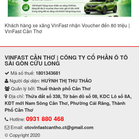
Khách hàng xe xăng VinFast nhận Voucher đến 80 triệu |
VinFast Cần Thơ
VINFAST CẦN THƠ | CÔNG TY CỔ PHẦN Ô TÔ
SÀI GÒN CỬU LONG
Mã số thuế:
1801343681
Người đại diện:
HUỲNH THỊ THU THẢO
Quản lý bởi:
Thuế thành phố Cần Thơ
Địa chỉ:
Thửa đất số 338, Tờ bản đồ số 08, KDC Lô số 8A,
KĐT mới Nam Sông Cần Thơ, Phường Cái Răng, Thành
Phố Cần Thơ
0931 880 468
Hotline:
Email:
otovinfastcantho.ct@gmail.com
© Copyright 2020