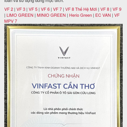
toàn và sử dụng đúng mục đích.
VF 2
|
VF 3
|
VF 5
|
VF 6
|
VF 7
|
VF 8 Thế Hệ Mới
|
VF 8
|
VF 9
|
LIMO GREEN
|
MINIO GREEN
|
Herio Green
|
EC VAN
|
VF
MPV 7