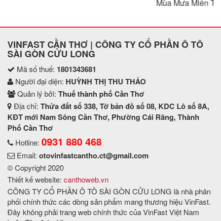
Mùa Mưa Miền Tây
VINFAST CẦN THƠ | CÔNG TY CỔ PHẦN Ô TÔ
SÀI GÒN CỬU LONG
Mã số thuế:
1801343681
Người đại diện:
HUỲNH THỊ THU THẢO
Quản lý bởi:
Thuế thành phố Cần Thơ
Địa chỉ:
Thửa đất số 338, Tờ bản đồ số 08, KDC Lô số 8A,
KĐT mới Nam Sông Cần Thơ, Phường Cái Răng, Thành
Phố Cần Thơ
0931 880 468
Hotline:
Email:
otovinfastcantho.ct@gmail.com
© Copyright 2020
Thiết kế website:
canthoweb.vn
CÔNG TY CỔ PHẦN Ô TÔ SÀI GÒN CỬU LONG là nhà phân
phối chính thức các dòng sản phẩm mang thương hiệu VinFast.
Đây không phải trang web chính thức của VinFast Việt Nam