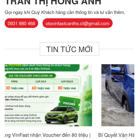
TRẦN THỊ HỒNG ANH
Gọi ngay khi Quý Khách hàng cần thông tin và tư vấn thêm.
0931 880 468
otovinfastcantho.ct@gmail.com
TIN TỨC MỚI
Bí Quyết Vận Hành Xe Ô Tô Điện VinFast An Toàn Trong