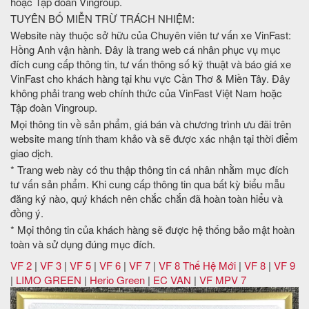
hoặc Tập đoàn Vingroup.
TUYÊN BỐ MIỄN TRỪ TRÁCH NHIỆM:
Website này thuộc sở hữu của Chuyên viên tư vấn xe VinFast:
Hồng Anh vận hành. Đây là trang web cá nhân phục vụ mục
đích cung cấp thông tin, tư vấn thông số kỹ thuật và báo giá xe
VinFast cho khách hàng tại khu vực Cần Thơ & Miền Tây. Đây
không phải trang web chính thức của VinFast Việt Nam hoặc
Tập đoàn Vingroup.
Mọi thông tin về sản phẩm, giá bán và chương trình ưu đãi trên
website mang tính tham khảo và sẽ được xác nhận tại thời điểm
giao dịch.
* Trang web này có thu thập thông tin cá nhân nhằm mục đích
tư vấn sản phẩm. Khi cung cấp thông tin qua bất kỳ biểu mẫu
đăng ký nào, quý khách nên chắc chắn đã hoàn toàn hiểu và
đồng ý.
* Mọi thông tin của khách hàng sẽ được hệ thống bảo mật hoàn
toàn và sử dụng đúng mục đích.
VF 2
|
VF 3
|
VF 5
|
VF 6
|
VF 7
|
VF 8 Thế Hệ Mới
|
VF 8
|
VF 9
|
LIMO GREEN
|
Herio Green
|
EC VAN
|
VF MPV 7